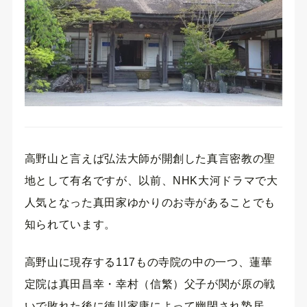
高野山と言えば弘法大師が開創した真言密教の聖
地として有名ですが、以前、NHK大河ドラマで大
人気となった真田家ゆかりのお寺があることでも
知られています。
高野山に現存する117もの寺院の中の一つ、蓮華
定院は真田昌幸・幸村（信繁）父子が関が原の戦
いで敗れた後に徳川家康によって幽閉され蟄居