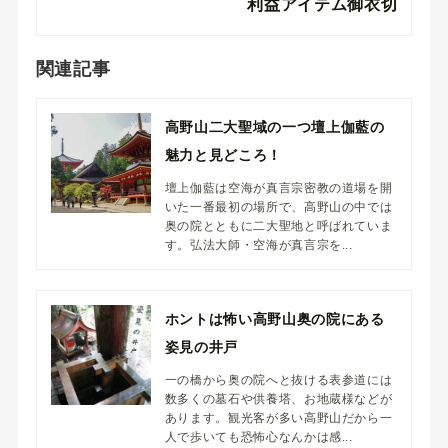
利益アイテム御衣切
関連記事
高野山二大聖域の一つ壇上伽藍の
魅力と見どころ！
壇上伽藍は空海が真言宗密教の道場を開
いた一番最初の場所で、高野山の中では
奥の院とともに二大聖地と呼ばれていま
す。弘法大師・空海が真言宗を...
ホントは怖い高野山奥の院にある
姿見の井戸
一の橋から奥の院へと抜ける表参道には
数多くの墓石や供養塔、お地蔵様などが
あります。観光客が多い高野山だから一
人で歩いても恐怖心なんかは感...