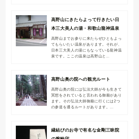
高野山にきたらよって行きたい日
本三大美人の湯・和歌山龍神温泉
高野山までお参りに来たらぜひともよっ
てもらいたい温泉があります。それが、
日本三大美人の湯にもなっている龍神温
泉です。ここの温泉は高野山と...
高野山奥の院への観光ルート
高野山奥の院には弘法大師が今も生きて
冥想をされていると言われる御廟があり
ます。その弘法大師御廟に行くには2つ
の参道を通るルートがあります。...
縁結びのお寺で有名な金剛三昧院
の腕輪守