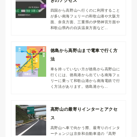
きのアクセス
四国から高野山へ行くのに利用すること
が多い南海フェリーの和歌山港や大阪方
面、奈良方面、三重県の伊勢神宮方面や
和歌山県内の白浜温泉方面など...
徳島から高野山まで電車で行く方
法
車を持っていない方が徳島から高野山に
行くには、徳島港から出ている南海フェ
リーに乗って和歌山港から南海電鉄で行
く方法があります。徳島港から...
高野山の最寄りインターとアクセ
ス
高野山へ車で向かう際、最寄りのインタ
ーチェンジは京奈和自動車道の『高野