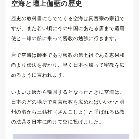
空海と壇上伽藍の歴史
歴史の教科書にもでてくる空海は真言宗の宗祖で
すが、まだ若い頃に今の中国にあたる唐まで遣唐
使と一緒の船に乗って密教の勉強に行きます。
唐で空海は師事であり密教の第七祖である恵果和
尚より伝法を授かり、早く日本へ帰って密教を広
めるように言われます。
いよいよ唐から帰国するとなったときに空海は、
日本のどの場所で真言密教を広めればいいかと明
州の港から三鈷杵（さんこしょ）と呼ばれる仏教
の法具を日本に向けて空に投げました。