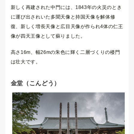
新しく再建された中門には、1843年の火災のとき
に運び出されいた多聞天像と持国天像を解体修
復、新しく増長天像と広目天像が作られ4体の仁王
像が四天王像として蘇りました。
高さ16m、幅26mの朱色に輝く二層づくりの楼門
は壮大です。
金堂（こんどう）