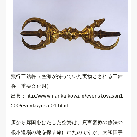
飛行三鈷杵（空海が持っていた実物とされる三鈷
杵 重要文化財）
出典：http://www.nankaikoya.jp/event/koyasan1
200/event/syosai01.html
唐から帰国をはたした空海は、真言密教の修法の
根本道場の地を探す旅に出たのですが、大和国宇