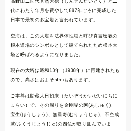
高野山ニ世代真然大徳（しんぜんだいとく）と二
代にわたり年月を費やして887年ごろに完成した
日本で最初の多宝塔と言われています。
空海は、この大塔を法界体性塔と呼び真言密教の
根本道場のシンボルとして建てられたため根本大
塔と呼ばれるようになりました。
現在の大塔は昭和13年（1938年）に再建されたも
ので、高さはおよそ50mもあります。
ご本尊は胎蔵大日如来（たいぞうかいだいにちに
ょらい）で、その周りを金剛界の阿(あしゅく)、
宝生(ほうしょう)、無量寿(むりょうじゅ)、不空成
就(ふくうじょうじゅ)の四仏が取り囲んでいま