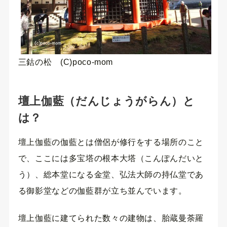
三鈷の松 (C)poco-mom
壇上伽藍（だんじょうがらん）と
は？
壇上伽藍の伽藍とは僧侶が修行をする場所のこと
で、ここには多宝塔の根本大塔（こんぽんだいと
う）、総本堂になる金堂、弘法大師の持仏堂であ
る御影堂などの伽藍群が立ち並んでいます。
壇上伽藍に建てられた数々の建物は、胎蔵曼荼羅