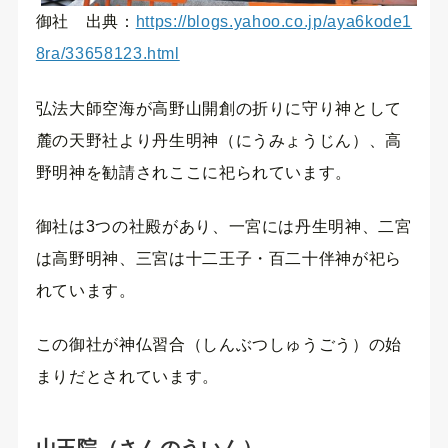
御社 出典：
https://blogs.yahoo.co.jp/aya6kode1
8ra/33658123.html
弘法大師空海が高野山開創の折りに守り神として
麓の天野社より丹生明神（にうみょうじん）、高
野明神を勧請されここに祀られています。
御社は3つの社殿があり、一宮には丹生明神、二宮
は高野明神、三宮は十二王子・百二十伴神が祀ら
れています。
この御社が神仏習合（しんぶつしゅうごう）の始
まりだとされています。