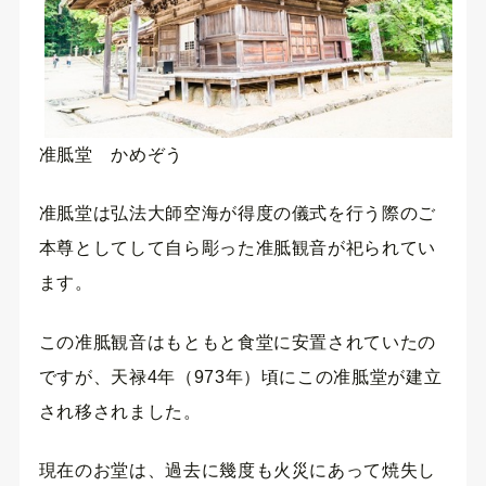
准胝堂 かめぞう
准胝堂は弘法大師空海が得度の儀式を行う際のご
本尊としてして自ら彫った准胝観音が祀られてい
ます。
この准胝観音はもともと食堂に安置されていたの
ですが、天禄4年（973年）頃にこの准胝堂が建立
され移されました。
現在のお堂は、過去に幾度も火災にあって焼失し