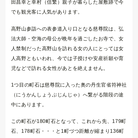
田昌幸と幸村（信繁）親子が暮らした屋敷跡で今
でも観光客に人気があります。
高野山参詣への表参道入り口となる慈尊院は、弘
法大師・空海の母公が晩年を過ごしたお寺で、女
人禁制だった高野山を訪れる女の人にとっては女
人高野ともいわれ、今では子授けや安産祈願や育
児などで訪れる女性があとを絶えません。
1つ目の町石は慈尊院に入った奥の丹生官省符神社
（にうかんしょうぶじんじゃ）へ繋がる階段の途
中にあります。
この町石が180町石となって、これから先、179町
石、178町石・・・と1町づつ距離が縮まり136町