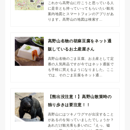
これから高野山に行こうと思っている人
に是非とも持っていってもらいたい観光
案内地図とスマートフォンのアプリがあ
ります。高野山の地図は検索す...
高野山名物の胡麻豆腐をネット通
販しているお土産屋さん
高野山名物のごま豆腐、お土産として定
番の人気商品ですが今ではネット通販で
も手軽に買えるようになりました。ここ
では、そのごま豆腐をネット通...
【熊出没注意！】高野山散策時の
独り歩きは要注意！！
高野山にはツキノワグマが出没すること
があるのを知っていましたでしょうか？
あれだけ観光客も多いのに『えっ、嘘