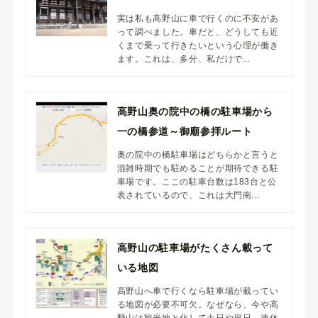
実は私も高野山に車で行くのに不安があ
って調べました。車だと、どうしても近
くまで乗って行きたいという心理が働き
ます。これは、多分、私だけで...
高野山奥の院中の橋の駐車場から
一の橋参道～御廟参拝ルート
奥の院中の橋駐車場はどちらかと言うと
混雑時期でも駐めることが期待できる駐
車場です。ここの駐車台数は183台と公
表されているので、これは大門南...
高野山の駐車場がたくさん載って
いる地図
高野山へ車で行くなら駐車場が載ってい
る地図が必要不可欠。なぜなら、今や高
野山は観光地と化して土日や祝日、連休