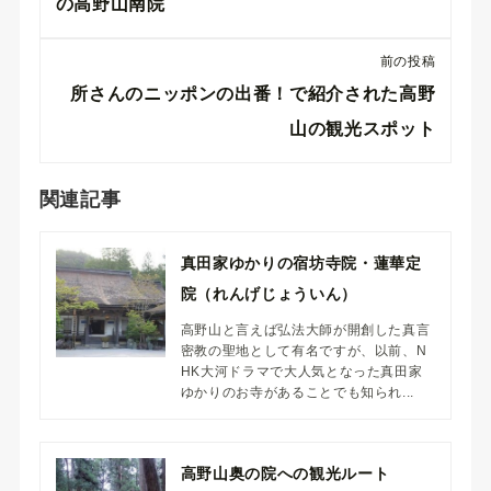
の高野山南院
前の投稿
所さんのニッポンの出番！で紹介された高野
山の観光スポット
関連記事
真田家ゆかりの宿坊寺院・蓮華定
院（れんげじょういん）
高野山と言えば弘法大師が開創した真言
密教の聖地として有名ですが、以前、N
HK大河ドラマで大人気となった真田家
ゆかりのお寺があることでも知られ...
高野山奥の院への観光ルート