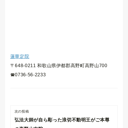
蓮華定院
〒648-0211 和歌山県伊都郡高野町高野山700
☎0736-56-2233
次の投稿
弘法大師が自ら彫った浪切不動明王がご本尊