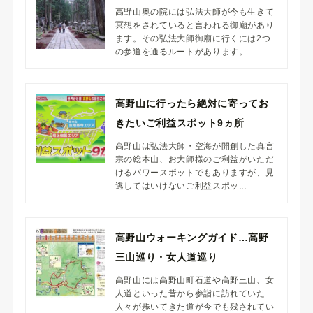
高野山奥の院には弘法大師が今も生きて
冥想をされていると言われる御廟があり
ます。その弘法大師御廟に行くには2つ
の参道を通るルートがあります。...
高野山に行ったら絶対に寄ってお
きたいご利益スポット9ヵ所
高野山は弘法大師・空海が開創した真言
宗の総本山、お大師様のご利益がいただ
けるパワースポットでもありますが、見
逃してはいけないご利益スポッ...
高野山ウォーキングガイド…高野
三山巡り・女人道巡り
高野山には高野山町石道や高野三山、女
人道といった昔から参詣に訪れていた
人々が歩いてきた道が今でも残されてい