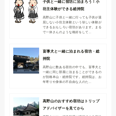
子供と一緒に宿坊に泊まろう！小
坊主体験ができる総持院
高野山に子供と一緒に行っても子供が退
屈しない小坊主体験という珍しい体験が
できるおもしろい宿坊があります。まる
で一休さんのような格好をして...
盲導犬と一緒に泊まれる宿坊・総
持院
高野山に数ある宿坊の中でも、盲導犬と
一緒に同じ部屋に泊まることができるの
が別格本山・総持院です。総持院は、お
年寄りや身体の不自由な人のた...
高野山のおすすめ宿坊はトリップ
アドバイザーを見てから