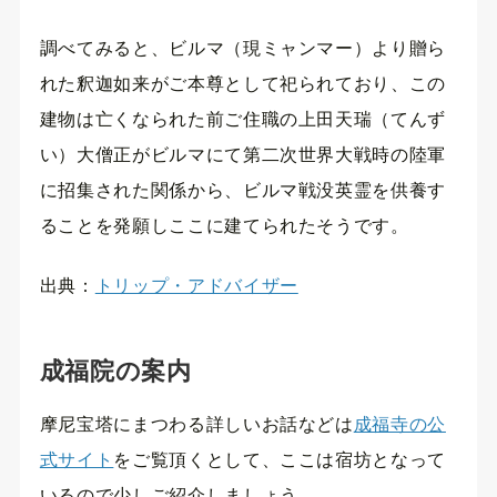
調べてみると、ビルマ（現ミャンマー）より贈ら
れた釈迦如来がご本尊として祀られており、この
建物は亡くなられた前ご住職の上田天瑞（てんず
い）大僧正がビルマにて第二次世界大戦時の陸軍
に招集された関係から、ビルマ戦没英霊を供養す
ることを発願しここに建てられたそうです。
出典：
トリップ・アドバイザー
成福院の案内
摩尼宝塔にまつわる詳しいお話などは
成福寺の公
式サイト
をご覧頂くとして、ここは宿坊となって
いるので少しご紹介しましょう。