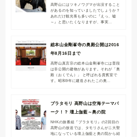
高野山にはツキノワグマが出没すること
があるのを知っていましたでしょうか？
あれだけ観光客も多いのに『えっ、嘘
～』と思いたくなりますが、事実...
総本山金剛峯寺の奥殿公開は2016
年8月16日まで
高野山真言宗の総本山金剛峯寺には普段
は非公開の建物があります。それが「奥
殿（おくでん）」 と呼ばれる貴賓室で
す。昭和9年に建造されたこの奥...
ブラタモリ 高野山は空海テーマパ
ーク！？ 壇上伽藍～奥の院
NHKの旅番組『ブラタモリ』の2回目の
高野山の放送では、タモリさんがニ大聖
地になっている壇上伽藍と奥の院から紹