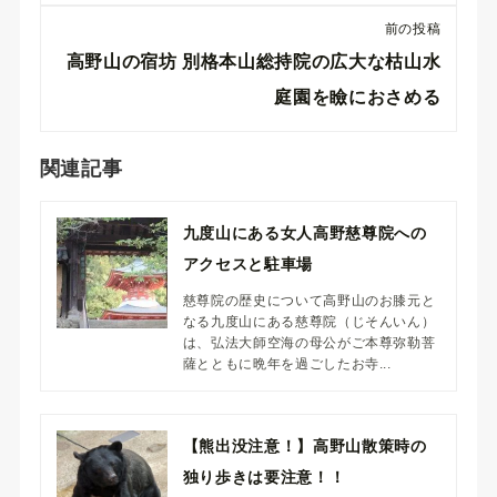
前の投稿
高野山の宿坊 別格本山総持院の広大な枯山水
庭園を瞼におさめる
関連記事
九度山にある女人高野慈尊院への
アクセスと駐車場
慈尊院の歴史について高野山のお膝元と
なる九度山にある慈尊院（じそんいん）
は、弘法大師空海の母公がご本尊弥勒菩
薩とともに晩年を過ごしたお寺...
【熊出没注意！】高野山散策時の
独り歩きは要注意！！