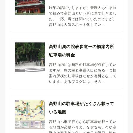
昨年の話になりますが、管理人も生まれ
て初めて高野山という所に車で行きまし
た。一応、噂では聞いていたのですが、
高野山は人気スポット化してい...
高野山奥の院表参道一の橋案内所
駐車場の料金
高野山内には無料の駐車場が点在してい
ますが、奥の院表参道入口にある一つ橋
案内所横の駐車場はなぜか有料となって
います。あるブログには、その...
高野山の駐車場がたくさん載って
いる地図
高野山へ車で行くなら駐車場が載ってい
る地図が必要不可欠。なぜなら、今や高
野山は観光地と化して土日や祝日、連休