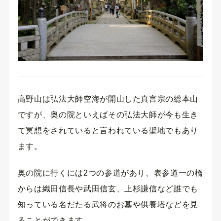
高野山は弘法大師空海が開山した真言宗の総本山
ですが、奥の院といえばその弘法大師が今も生き
て冥想をされていると言われている聖地でもあり
ます。
奥の院に行くには2つの参道があり、表参道一の橋
からは織田信長や武田信玄、上杉謙信など誰でも
知っている名だたる武将のお墓や供養塔などを見
ることができます。