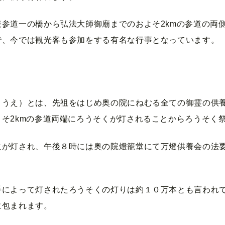
参道一の橋から弘法大師御廟までのおよそ2kmの参道の両側
で、今では観光客も参加をする有名な行事となっています。
ようえ）とは、先祖をはじめ奥の院にねむる全ての御霊の供
そ2kmの参道両端にろうそくが灯されることからろうそく
火が灯され、午後８時には奥の院燈籠堂にて万燈供養会の法
手によって灯されたろうそくの灯りは約１０万本とも言われ
に包まれます。