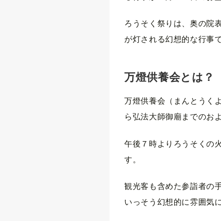
ろうそく祭りは、奥の院表
が灯される幻想的な行事
万燈供養会とは？
万燈供養会（まんとうく
ら弘法大師御廟までのおよ
午後７時よりろうそくの
す。
観光客も含めた参詣者の
いっそう幻想的に雰囲気