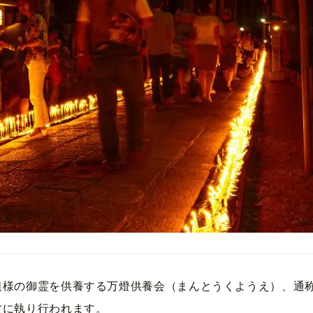
祖様の御霊を供養する万燈供養会（まんとうくようえ）、通
盆に執り行われます。