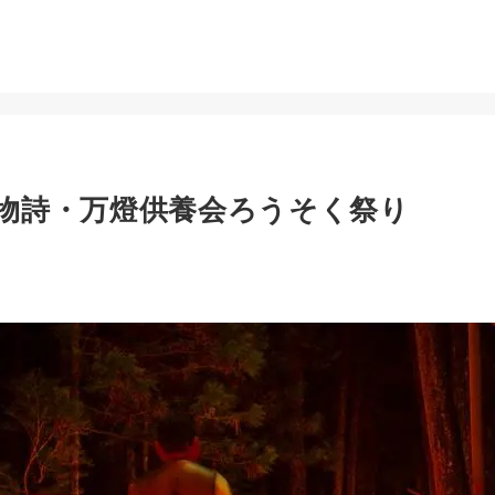
物詩・万燈供養会ろうそく祭り