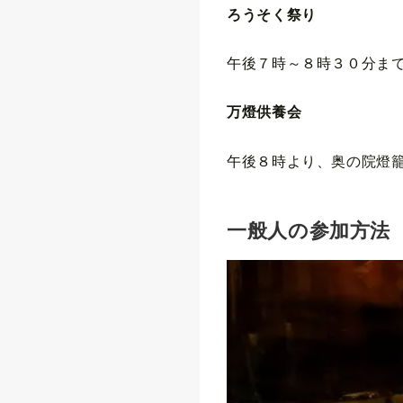
ろうそく祭り
午後７時～８時３０分ま
万燈供養会
午後８時より、奥の院燈
一般人の参加方法