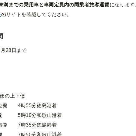
m未満までの乗用車と車両定員内の同乗者旅客運賃
になります
ー
のサイトを確認してください。
間
2月28日まで
9便の上下便
山港発 4時55分徳島港着
港発 5時10分和歌山港着
山港発 7時35分徳島港着
港発 7時50分和歌山港着