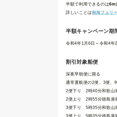
半額で利用できるのは
6
詳しいことは
南海フェリ
半額キャンペーン期
令和4年1月6日～令和4年
割引対象船便
深夜早朝便に限る
通常運航便の2便、3便、
2便下り 2時40分和歌
2便上り 2時55分徳島
3便下り 5時35分和歌
3便上り 5時35分徳島